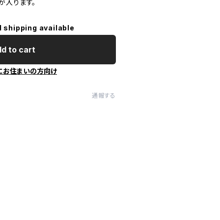
が入ります。
l shipping available
d to cart
にお住まいの方向け
通報する