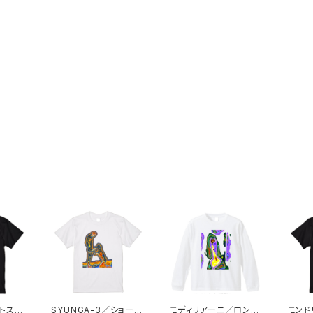
トスリ
SYUNGA-3／ショート
モディリアーニ／ロング
モント