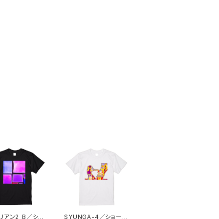
゙リアン2_B／ショ
SYUNGA-4／ショート